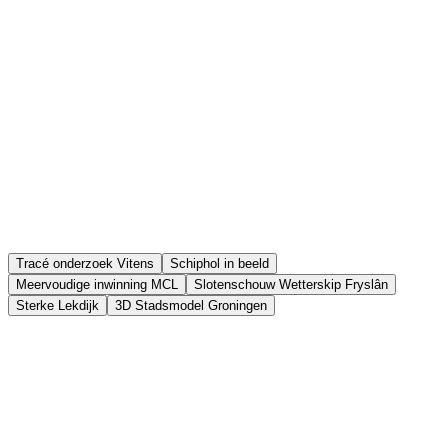
Tracé onderzoek Vitens
Schiphol in beeld
Meervoudige inwinning MCL
Slotenschouw Wetterskip Fryslân
Sterke Lekdijk
3D Stadsmodel Groningen
Namens Vitens voerden wij een surveyvlucht uit voor twee nieuwe
transportleidingen met een totale lengte van 35 km. De opdracht:
een nauwkeurige nulmeting van het tracé, inclusief een gedetailleerd