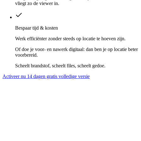
vliegt zo de viewer in.
Bespaar tijd & kosten
Werk efficiënter zonder steeds op locatie te hoeven zijn.
Of doe je voor- en nawerk digitaal: dan ben je op locatie beter
voorbereid.
Scheelt brandstof, scheelt files, scheelt gedoe.
Activeer nu 14 dagen gratis volledige versie
Altijd actuele en nauwkeurige visuele gegevens van
gebouwen, infrastructuur en terreinen.
Geen verrassingen op locatie, snellere besluitvorming en