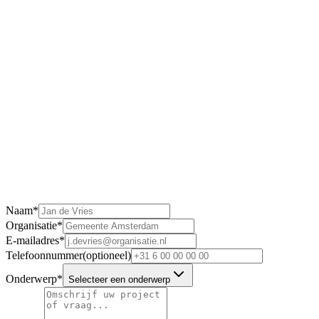
Telefoon
0512 57 00 71
E-mail
info@kavel10.nl
Openingstijden
ma - vr · 08:30 – 17:00
Naam
*
Organisatie
*
E-mailadres
*
Telefoonnummer
(optioneel)
Onderwerp
*
Selecteer een onderwerp