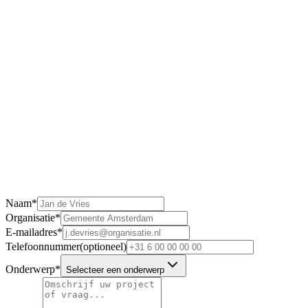
Telefoon
0512 57 00 71
E-mail
info@kavel10.nl
Openingstijden
ma - vr · 08:30 – 17:00
Naam
*
Organisatie
*
E-mailadres
*
Telefoonnummer
(optioneel)
Onderwerp
*
Selecteer een onderwerp