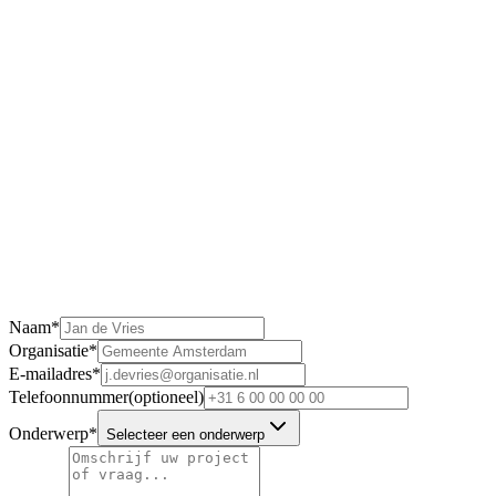
Telefoon
0512 57 00 71
E-mail
info@kavel10.nl
Openingstijden
ma - vr · 08:30 – 17:00
Naam
*
Organisatie
*
E-mailadres
*
Telefoonnummer
(optioneel)
Onderwerp
*
Selecteer een onderwerp