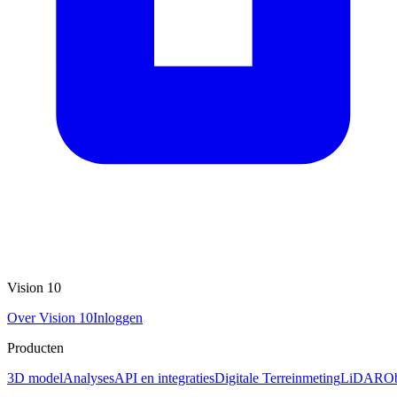
Vision 10
Over Vision 10
Inloggen
Producten
3D model
Analyses
API en integraties
Digitale Terreinmeting
LiDAR
Ob