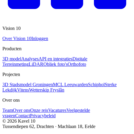
Vision 10
Over Vision 10
Inloggen
Producten
3D model
Analyses
API en integraties
Digitale
Terreinmeting
LiDAR
Obliek foto's
Orthofoto
Projecten
3D Stadsmodel Groningen
MCL Leeuwarden
Schiphol
Sterke
Lekdijk
Vitens
Wetterskip Fryslân
Over ons
Team
Over ons
Onze reis
Vacatures
Veelgestelde
vragen
Contact
Privacybeleid
©
2026
Kavel 10
Tussendiepen 62, Drachten · Machlaan 18, Eelde